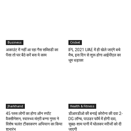
Business
Cricket
अकाउंट में नहीं आ रहा गैस सब्सिडी का
IPL 2021 UAE में ही खेले जाएंगे बचे
पैसा तो घर बैठे करें बस ये काम
मैच, इस दिन से शुरू होगा आईपीएल का
धूम धड़ाका
Jharkhand
Health & Fitness
45 प्लस लोगों का होगा ऑन स्पॉट
डीआरडीओ की बनाई कोरोना की दवा 2-
वैक्सीनेशन, स्वास्थ्य मंत्री बन्ना गुप्ता ने
DG लॉन्च, पाउडर फॉर्म में होगी दवा,
विशेष चलंत टीकाकरण अभियान का किया
सुबह-शाम पानी में घोलकर मरीजों को दी
शुभारंभ
जाएगी