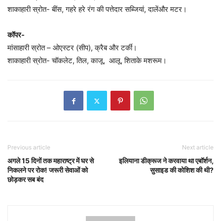
शाकाहारी स्रोत- बींस, गहरे हरे रंग की पत्तेदार सब्जियां, दालेंऔर मटर।
कॉपर-
मांसाहारी स्रोत – ओएस्टर (सीप), क्रैब और टर्की।
शाकाहारी स्रोत- चॉकलेट, तिल, काजू, आलू, शिताके मशरूम।
Previous article
Next article
अगले 15 दिनों तक महाराष्ट्र में घर से
इलियाना डीक्रूज ने करवाया था एबॉर्शन,
निकलने पर रोक! जरूरी सेवाओं को
सुसाइड की कोशिश की थी?
छोड़कर सब बंद