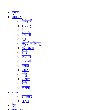
चुनाव
पंचायत
केरेडारी
बरियातु
बेलतु
बेंगवारी
बुंडू
चट्टी बरियातु
गर्री कला
हेवई
कंदाबेर
कराली
मनातु
पचड़ा
पांडु
पाताल
पेटो
सलगा
राज्य
झारखंड
बिहार
देश
मनोरंजन