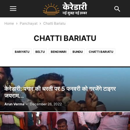
Home
Panchayat
Chatti Bariatu
CHATTI BARIATU
BARIYATU
BELTU
BENGWARI
BUNDU
CHATTI BARIATU
GARRI KALAN
HEWAI
KANDABER
KARALI
KEREDARI
MANATU
PACHRA
PANDU
PATAL
PETO
SALGA
केरेडारी: पगार की धरती पर 5 फरवरी को गरजेंगे टाइगर
जयराम...
Arun Verma
-
December 26, 2022