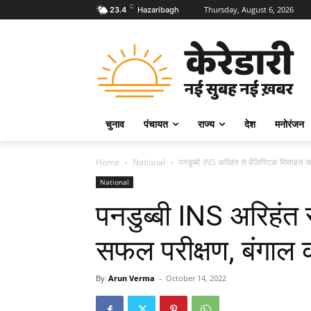
C
Thursday, August 6, 2026
23.4
Hazaribagh
चुनाव
पंचायत
राज्य
देश
मनोरंजन
Home
National
पनडुब्‍बी INS अरिहंत से बैलिस्टिक मिसाइल का
National
पनडुब्‍बी INS अरिहंत
सफल परीक्षण, बंगाल क
By
Arun Verma
-
October 14, 2022