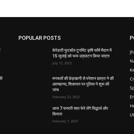
POPULAR POSTS
P
ं
केरेडारी फुटबॉल टूर्नामेंट कृषि फॉर्म मैदान में
J
15 जूलाई को भव्य उद्घाटन किया जाएगा
N
July 15, 2023
K
Cr
की
मनचलों की छेड़खानी से परेशान छात्रा ने की
आत्महत्या, शिकायत पर पुलिस ने शुरू की
S
जांच
E
February 23, 2023
He
आज 7 फरवरी सात फेरे लेंगे सिद्धार्थ और
कियारा
U
February 7, 2023