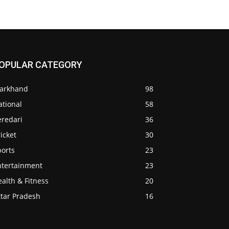
OPULAR CATEGORY
harkhand
98
ational
58
eredari
36
icket
30
ports
23
ntertainment
23
alth & Fitness
20
ttar Pradesh
16