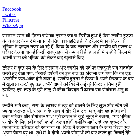
Facebook
Twitter
Pinterest
WhatsApp
सलमान खान की फ़िल्म राधे का ट्रेलर जब से रिलीज़ हुआ है फैंस रणदीप हुड्डा
के किरदार के बारे में जानने के लिए एक्साइटिड हैं. वे ट्रेलर में एक विलेन की
भूमिका में दमदार नजर आ रहे हैं. किक के बाद सलमान और रणदीप को एकसाथ
पर्दे पर देखना वाकई किसी सरप्राइज से कम नहीं है. हाल ही में उन्होंने फिल्म में
अपनी राणा की भूमिका को लेकर कई खुलासे किए.
ट्रेलर में कुछ पल के लिए सलमान और रणदीप को पर्दे पर एकदूसरे संग बातचीत
करते हुए देखा गया, जिससे दर्शकों को इस बात का अंदाजा लग गया कि यह एक
अल्टीमेट फेस-ऑफ होने वाला है. रणदीप हुड्डा ने फिल्म में अपने किरदार के बारे
में खुलासा करते हुए कहा, “मैंने अपने करियर में कई ग्रे किरदार निभाए हैं.
इसलिए, इस तरह के पूरी तरह से ब्लैक किरदार में ढलना एक रोमांचक अनुभव
था.
उन्होंने आगे कहा, राणा के स्वभाव में खुद को ढालने के लिए लुक और स्वैग की
ज्यादा जरूरत थी. सलमान के साथ मैं तीसरी बार साथ हूं और यह हमेशा की
तरह मजेदार और रोमांचक था.” प्रोडक्शन से जुड़े सूत्र ने बताया, “यह भूमिका
रणदीप के लिए इमोशनली काफी अलग होगी क्योंकि यहाँ उन्हें एक क्रूर और
व्यवहारिक करैक्टर को अपनाना था. किक में सलमान खान के साथ रिश्ता एक
अलग लेवल पर था. राधे में, वे दोनों अपनी सीमाओं को पार करते हुए दिखाई देंगे