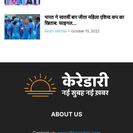
भारत ने सातवीं बार जीता महिला एशिया कप का
खिताब: फाइनल...
Arun Verma
-
October 15, 2022
ABOUT US
Contact us:
news@keredari.com